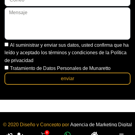
Al suministrar y enviar sus datos, usted confirma que ha
leído y aceptado los términos y condiciones de la Política
de privacidad
Tratamiento de Datos Personales de Munaretto
enviar
© 2020 Diseño y Concepto por
Agencia de Marketing Digital
y
Diseño de Páginas Web
Bogotá | Colombia.
0