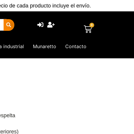
ecio de cada producto incluye el envío.
0
a industrial
Munaretto
Contacto
espelta
teriores)