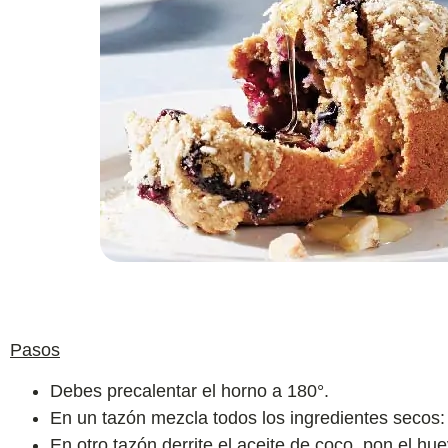
Pasos
Debes precalentar el horno a 180°.
En un tazón mezcla todos los ingredientes secos: 
En otro tazón derrite el aceite de coco, pon el hu