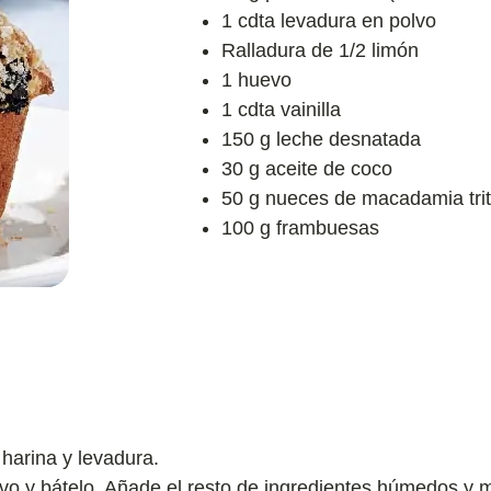
1 cdta levadura en polvo
Ralladura de 1/2 limón
1 huevo
1 cdta vainilla
150 g leche desnatada
30 g aceite de coco
50 g nueces de macadamia tri
100 g frambuesas
harina y levadura.
evo y bátelo. Añade el resto de ingredientes húmedos y mé