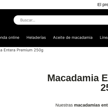
El pr
enda online
Heladerías
Aceite de macadamia
Line
a Entera Premium 250g
Macadamia E
2
Nuestras
macadamias ent