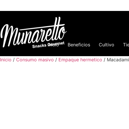
Inicio
Beneficios
Cultivo
Ti
Inicio
/
Consumo masivo
/
Empaque hermetico
/ Macadami